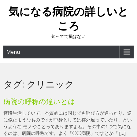
Skip
気になる病院の詳しいと
to
content
ころ
知ってて損はない
Menu
タグ:
クリニック
病院の呼称の違いとは
普段生活していて、本質的には同じでも呼び方が違ったり、逆
に似たようなものですが中身としては存外違っていたり、とい
うような モノやことってありますよね。その中の1つで気にな
るのは、病院の呼称です。よく「◯◯病院」ですとか「 […]